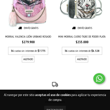
ENVÍO GRATIS
ENVÍO GRATIS
MORRAL VALENCIA LEÓN URBANO ROSADO
MINI MORRAL CUERO TIGRE DE PODER PLATA
$279.900
$235.000
36
cuotas sin intereses de
$7.775
36
cuotas sin intereses de
$6.528
AGOTADO
AGOTADO
ENVIOS A TODO COLOMBIA
Al navegar por este sitio
aceptas el uso de cookies
para agilizar tu experiencia
A todo Colombia. Contactarnos para cotizar valor de envío a destinos
de compra.
internacionales.
ENTENDIDO