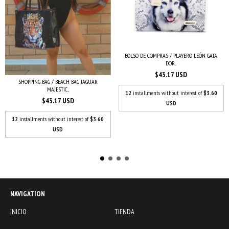
BOLSO DE COMPRAS / PLAYERO LEÓN GAIA
DOR...
$43.17 USD
SHOPPING BAG / BEACH BAG JAGUAR
MAJESTIC...
12
installments without interest of
$3.60
$43.17 USD
USD
12
installments without interest of
$3.60
USD
NAVIGATION
INICIO
TIENDA